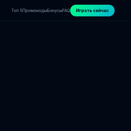
Топ 5
Промокоды
Бонусы
FAQ
Играть сейчас