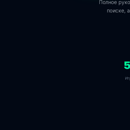
Полное руко
поиске, 
5
Иг